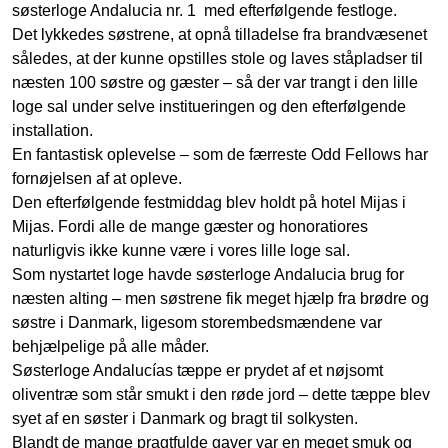
søsterloge Andalucia nr. 1 med efterfølgende festloge.
Det lykkedes søstrene, at opnå tilladelse fra brandvæsenet
således, at der kunne opstilles stole og laves ståpladser til
næsten 100 søstre og gæster – så der var trangt i den lille
loge sal under selve institueringen og den efterfølgende
installation.
En fantastisk oplevelse – som de færreste Odd Fellows har
fornøjelsen af at opleve.
Den efterfølgende festmiddag blev holdt på hotel Mijas i
Mijas. Fordi alle de mange gæster og honoratiores
naturligvis ikke kunne være i vores lille loge sal.
Som nystartet loge havde søsterloge Andalucia brug for
næsten alting – men søstrene fik meget hjælp fra brødre og
søstre i Danmark, ligesom storembedsmændene var
behjælpelige på alle måder.
Søsterloge Andalucías tæppe er prydet af et nøjsomt
oliventræ som står smukt i den røde jord – dette tæppe blev
syet af en søster i Danmark og bragt til solkysten.
Blandt de mange pragtfulde gaver var en meget smuk og