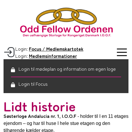
Login:
Focus / Medlemskartotek
Login:
Medlemsinformationer
Login til mødeplan og information om egen loge
Login til Focus
Lidt historie
Søsterloge Andalucia nr. 1, I.O.O.F
- holder til I en 11 etages
ejendom – og har til huse I hele stue etagen og den
tilhørende kælder etage.