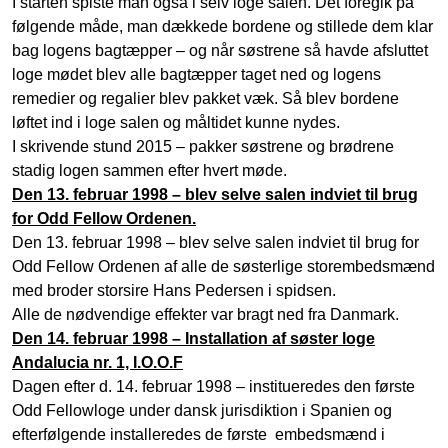
I starten spiste man også i selv loge salen. Det foregik på
følgende måde, man dækkede bordene og stillede dem klar
bag logens bagtæpper – og når søstrene så havde afsluttet
loge mødet blev alle bagtæpper taget ned og logens
remedier og regalier blev pakket væk. Så blev bordene
løftet ind i loge salen og måltidet kunne nydes.
I skrivende stund 2015 – pakker søstrene og brødrene
stadig logen sammen efter hvert møde.
Den 13. februar 1998 – blev selve salen indviet til brug
for Odd Fellow Ordenen.
Den 13. februar 1998 – blev selve salen indviet til brug for
Odd Fellow Ordenen af alle de søsterlige storembedsmænd
med broder storsire Hans Pedersen i spidsen.
Alle de nødvendige effekter var bragt ned fra Danmark.
Den 14. februar 1998 – Installation af søster loge
Andalucia nr. 1, I.O.O.F
Dagen efter d. 14. februar 1998 – institueredes den første
Odd Fellowloge under dansk jurisdiktion i Spanien og
efterfølgende installeredes de første embedsmænd i