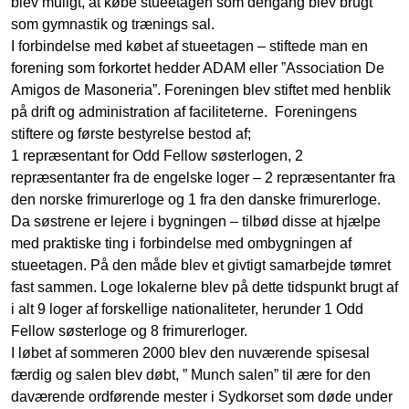
blev muligt, at købe stueetagen som dengang blev brugt
som gymnastik og trænings sal.
I forbindelse med købet af stueetagen – stiftede man en
forening som forkortet hedder ADAM eller ”Association De
Amigos de Masoneria”. Foreningen blev stiftet med henblik
på drift og administration af faciliteterne. Foreningens
stiftere og første bestyrelse bestod af;
1 repræsentant for Odd Fellow søsterlogen, 2
repræsentanter fra de engelske loger – 2 repræsentanter fra
den norske frimurerloge og 1 fra den danske frimurerloge.
Da søstrene er lejere i bygningen – tilbød disse at hjælpe
med praktiske ting i forbindelse med ombygningen af
stueetagen. På den måde blev et givtigt samarbejde tømret
fast sammen. Loge lokalerne blev på dette tidspunkt brugt af
i alt 9 loger af forskellige nationaliteter, herunder 1 Odd
Fellow søsterloge og 8 frimurerloger.
I løbet af sommeren 2000 blev den nuværende spisesal
færdig og salen blev døbt, ” Munch salen” til ære for den
daværende ordførende mester i Sydkorset som døde under