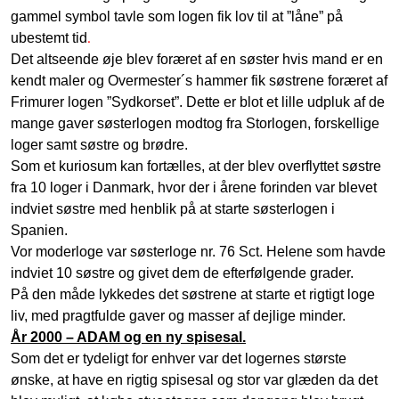
gammel symbol tavle som logen fik lov til at ”låne” på
.
ubestemt tid
Det altseende øje blev foræret af en søster hvis mand er en
kendt maler og Overmester´s hammer fik søstrene foræret af
Frimurer logen ”Sydkorset”. Dette er blot et lille udpluk af de
mange gaver søsterlogen modtog fra Storlogen, forskellige
loger samt søstre og brødre.
Som et kuriosum kan fortælles, at der blev overflyttet søstre
fra 10 loger i Danmark, hvor der i årene forinden var blevet
indviet søstre med henblik på at starte søsterlogen i
Spanien.
Vor moderloge var søsterloge nr. 76 Sct. Helene som havde
indviet 10 søstre og givet dem de efterfølgende grader.
På den måde lykkedes det søstrene at starte et rigtigt
loge
liv, med pragtfulde gaver og masser af dejlige minder.
År 2000 – ADAM og en ny spisesal.
Som det er tydeligt for enhver var det logernes største
ønske, at have en rigtig spisesal og stor var glæden da det