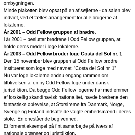
ombygningen.
Minde plaketten blev opsat på en af søjlerne - da salen blev
indviet, ved et fælles arrangement for alle brugerne af
lokalerne.
År 2001 – Odd Fellow gruppen af brødre.
I år 2001 – beslutter brødrene i Odd Fellow gruppen, at
holde deres møder i loge lokalerne.
År 2003 – Odd Fellow broder loge Costa del Sol nr. 1
Den 15 november blev gruppen af Odd Fellow brødre
institueret som loge med navnet, ”Costa del Sol nr. 1”
Nu var loge lokalerne endnu engang rammen om
tilblivelsen af en ny Odd Fellow loge under dansk
jurisdiktion. Da begge Odd Fellow logerne har medlemmer
af forskellig skandinavisk nationalitet, havde brødrene den
fantastiske oplevelse, at Storsirerne fra Danmark, Norge,
Sverige og Finland indsatte de valgte embedsmænd i deres
stole. En enestående begivenhed.
Et fornemt eksempel på fint samarbejde på tværs af
nationale grænser og juristdiktion.