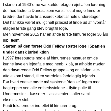
I starten af 1980´erne var kælder etagen ejet af en forening
der hed Estrella Danesa som var stiftet af nogle frimurer
brødre, der havde finansieret købet af hele underetagen.
Det har ikke været muligt helt præcist at finde ud af hvornår
etagen første gang blev brugt til loge.
Men november 2015 har en af de første frimurer loger 30 års
jubilæum.
Starten på den første Odd Fellow søster loge i Spanien
under dansk jurisdiktion
I 1997 forespurgte nogle af frimurernes hustruer om de
kunne lave en lejeaftale med henblik på, at afholde møder i
den daværende Odd Fellow gruppe – og en sådan leje-
aftale kom i stand, til en særdeles fordelagtig lejepris.
Før hvert eneste møde må søstrene ”dække” logen med
bagtæpper ved alle embedsstolene – flytte pulte til
Undermester – kasserer – assistenter – alter samt
eksmester stol.
Fordi lokalerne er indrettet til frimurer brug.